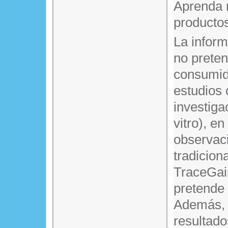
Aprenda 
producto
La infor
no prete
consumido
estudios 
investiga
vitro), en
observaci
tradicion
TraceGain
pretende 
Además, e
resultado