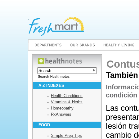
Contu
También
A-Z INDEXES
Informací
condición
Health Conditions
Vitamins & Herbs
Las cont
Homeopathy
RxAnswers
presenta
lesión tr
FOOD
cambio de
Simple Prep Tips