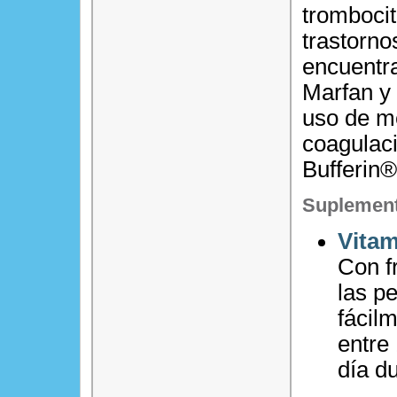
trombocit
trastorno
encuentra
Marfan y 
uso de m
coagulaci
Bufferin®
Suplement
Vitam
Con f
las p
fácil
entre
día d