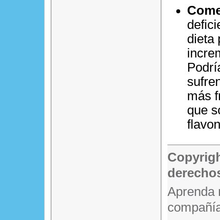
Comer
defic
dieta
incre
Podrí
sufre
más fr
que s
flavo
Copyrigh
derechos
Aprenda 
compañía