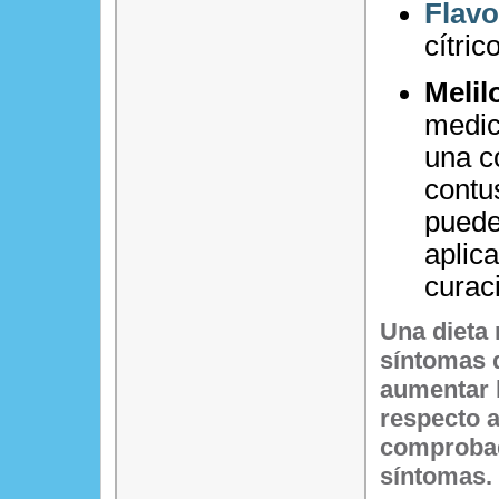
Flav
cítri
Melil
medici
una c
contu
puede
aplica
curac
Una dieta
síntomas 
aumentar l
respecto a
comprobad
síntomas.