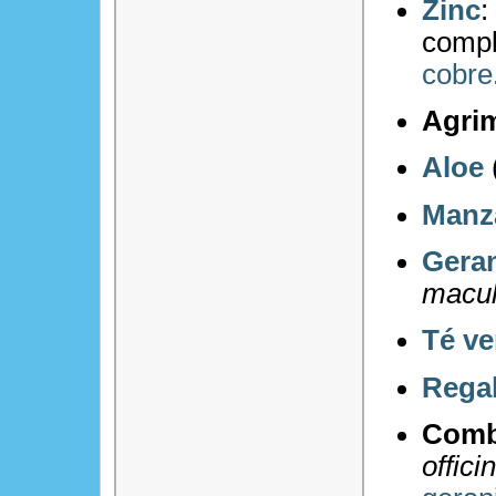
Zinc
:
compl
cobre
Agri
Aloe
Manza
Gera
macu
Té ve
Regal
Comb
offici