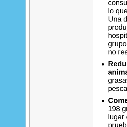
consu
lo qu
Una di
produ
hospi
grupo
no re
Reduc
anima
grasa
pesca
Come
198 g
lugar
prueb