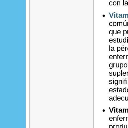
con l
Vitam
común
que p
estud
la pé
enfer
grupo 
suple
signi
estado
adecu
Vitam
enfer
produ