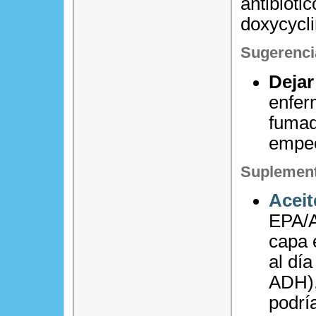
antibióti
doxycycl
Sugerenci
Dejar
enfer
fumad
empeo
Suplement
Aceit
EPA/A
capa 
al dí
ADH),
podrí