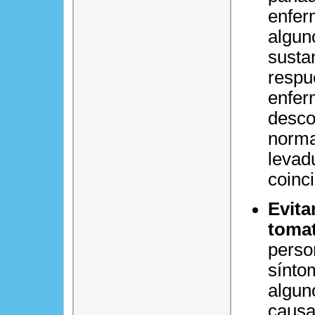
enfer
algun
susta
respu
enfer
desco
norma
levad
coinc
Evita
tomat
perso
sínto
algun
causa