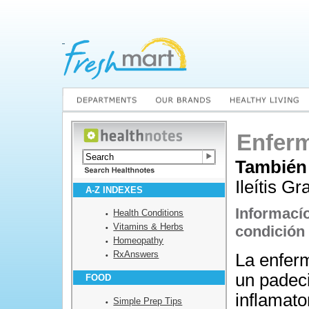
Enfer
También
Ileítis Gr
A-Z INDEXES
Informací
Health Conditions
Vitamins & Herbs
condición
Homeopathy
RxAnswers
La enfer
un padec
FOOD
inflamato
Simple Prep Tips