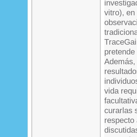
investiga
vitro), en
observaci
tradicion
TraceGain
pretende 
Además, e
resultado
individuo
vida requ
facultati
curarlas 
respecto
discutida