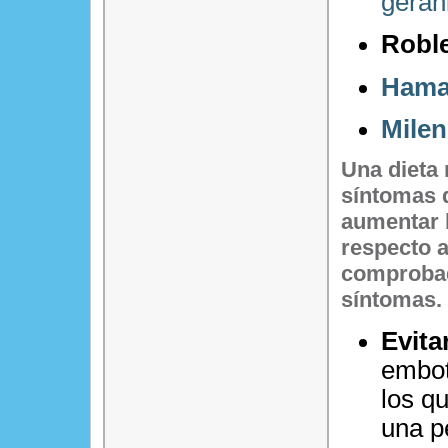
geran
Robl
Hama
Mile
Una dieta
síntomas 
aumentar l
respecto a
comprobad
síntomas.
Evita
embot
los q
una p