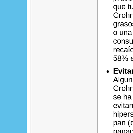
que t
Crohn
graso
o una
consu
recaí
58% e
Evita
Algun
Crohn
se ha
evita
hiper
pan (
panad