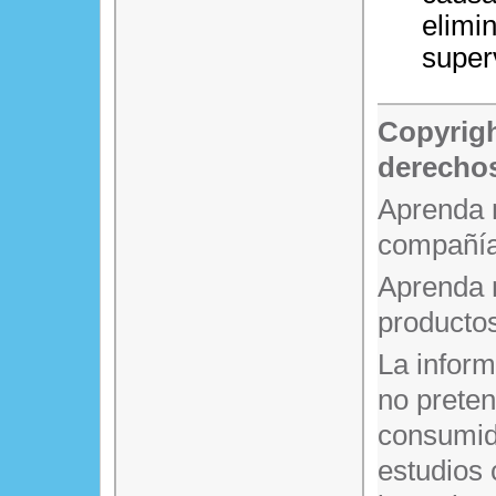
elimi
superv
Copyrigh
derechos
Aprenda 
compañía
Aprenda 
producto
La infor
no prete
consumido
estudios 