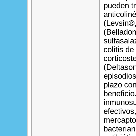
pueden t
anticoli
(Levsin®,
(Bellado
sulfasala
colitis d
corticost
(Deltason
episodios
plazo co
benefici
inmunosu
efectivos
mercapto
bacterian