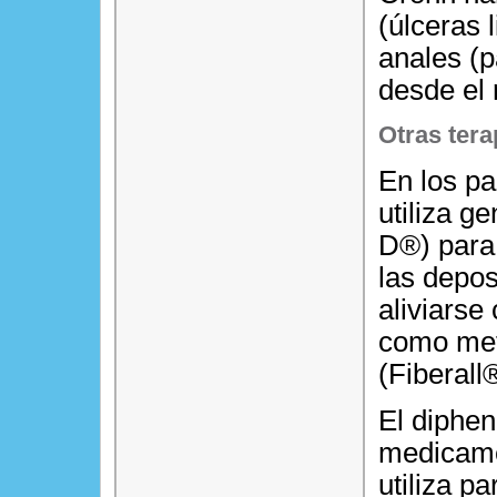
(úlceras 
anales (
desde el 
Otras tera
En los pa
utiliza g
D®) para 
las depos
aliviarse
como met
(Fiberal
El diphen
medicame
utiliza pa