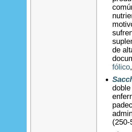
común
nutri
motiv
sufre
suple
de al
docum
fólico
Sacc
doble
enfer
padec
admin
(250-