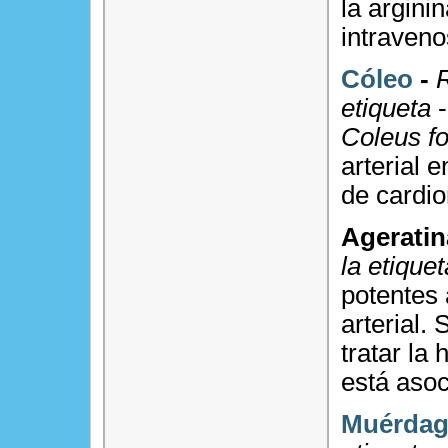
la argini
intraveno
Cóleo
-
R
etiqueta
-
Coleus fo
arterial 
de cardio
Ageratin
la etiquet
potentes 
arterial.
tratar la
está asoc
Muérda