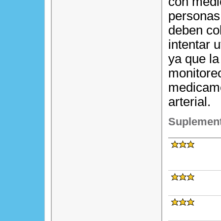
con medi
personas 
deben co
intentar 
ya que la
monitoreo
medicame
arterial.
Suplement