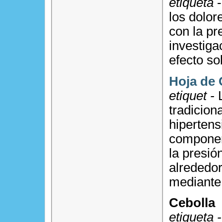
etiqueta
-
los dolor
con la pre
investiga
efecto so
Hoja de 
etiquet -
tradicion
hipertens
component
la presión
alrededor
mediante
Cebolla
etiqueta 