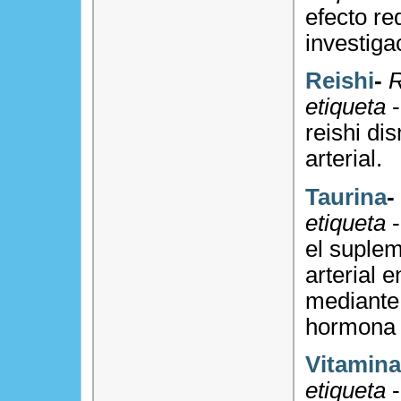
efecto re
investiga
Reishi
-
R
etiqueta
-
reishi di
arterial.
Taurina
-
etiqueta
-
el suplem
arterial 
mediante 
hormona e
Vitamina
etiqueta
-