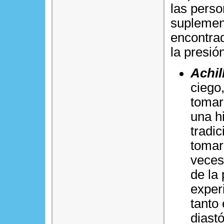
las pers
suplemen
encontrad
la presión
Achil
ciego
tomar
una h
tradic
tomar
veces 
de la 
exper
tanto 
diast