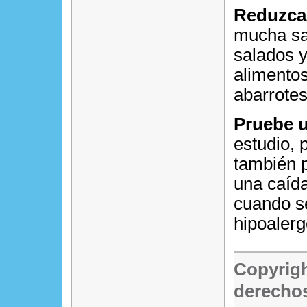
Reduzca 
mucha sal
salados y
alimentos
abarrotes
Pruebe u
estudio,
también p
una caída
cuando s
hipoalerg
Copyrigh
derechos