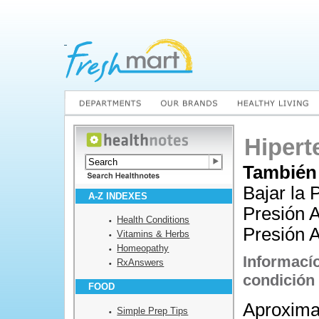
Hipert
También
Bajar la 
A-Z INDEXES
Presión A
Health Conditions
Presión A
Vitamins & Herbs
Homeopathy
Informací
RxAnswers
condición
FOOD
Aproxim
Simple Prep Tips