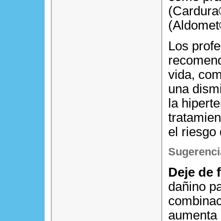
(Cardura®
(Aldomet
Los profe
recomenda
vida, co
una dism
la hipert
tratamien
el riesgo
Sugerenci
Deje de 
dañino pa
combinac
aumenta 