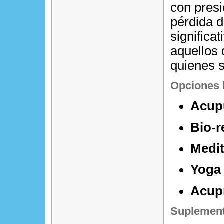
con presi
pérdida 
significa
aquellos
quienes s
Opciones h
Acup
Bio-r
Medi
Yoga
Acupr
Suplement