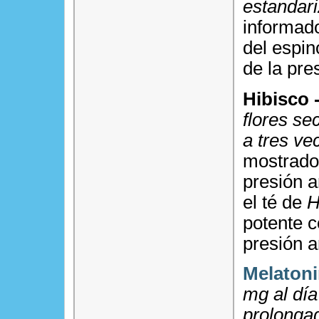
estandari
informado
del espin
de la pres
Hibisco 
flores s
a tres ve
mostrado 
presión a
el té de
H
potente 
presión ar
Melaton
mg al día
prolonga