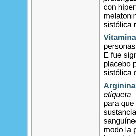
con hiper
melatonin
sistólica
Vitamina
personas 
E fue sig
placebo p
sistólica 
Arginina
etiqueta
-
para que 
sustancia
sanguíneo
modo la p