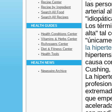
Recipe Center
las perso
Recipe by Ingredient
arterial a
Search All Food
"idiopáti
Search All Recipes
Los térmi
HEALTH GUIDES
alta" tal
Health Conditions Center
"únicame
Vitamins & Herbs Center
RxAnswers Center
la hipert
Diet & Fitness Center
hipertens
Health Tools
causa co
HEALTH NEWS
Cushing,
Newswire Archive
La hipert
profesion
extremada
que empe
acelerada