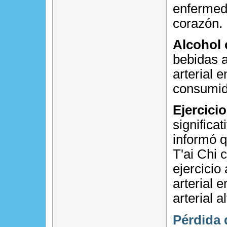
enfermed
corazón.
Alcohol
bebidas a
arterial 
consumid
Ejercicio
significa
informó 
T'ai Chi 
ejercicio
arterial 
arterial al
Pérdida 