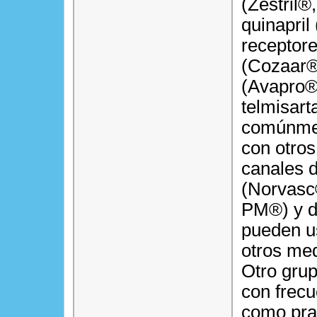
(Zestril®
quinapril
receptore
(Cozaar®)
(Avapro®
telmisart
comúnmen
con otros
canales d
(Norvasc
PM®) y d
pueden u
otros med
Otro gru
con frecu
como pra