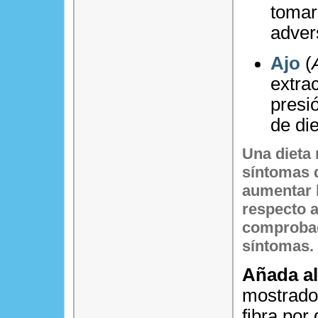
tomar
adver
Ajo
(
extrac
presi
de di
Una dieta
síntomas 
aumentar l
respecto a
comprobad
síntomas.
Añada al
mostrado
fibra por 