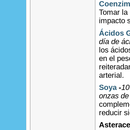
Coenzim
Tomar la
impacto s
Ácidos 
día de á
los ácid
en el pe
reiterad
arterial.
Soya
-
10
onzas de 
compleme
reducir si
Asterace