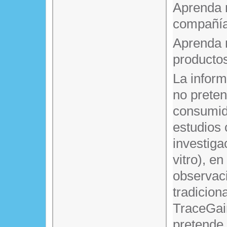
Aprenda 
compañía
Aprenda 
producto
La infor
no prete
consumido
estudios 
investiga
vitro), en
observaci
tradicion
TraceGain
pretende 