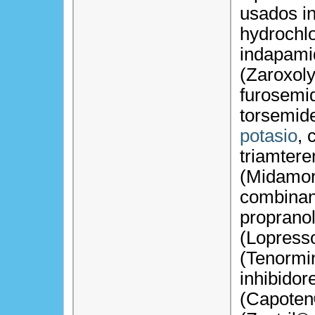
usados in
hydrochl
indapami
(Zaroxoly
furosemi
torsemid
potasio
, 
triamter
(Midamor®
combinan
propranol
(Lopresso
(Tenormin
inhibidor
(Capoten®