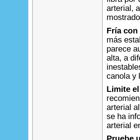
arterial,
mostrado 
Fría con
más estab
parece au
alta, a d
inestable
canola y 
Limite e
recomien
arterial 
se ha inf
arterial 
Pruebe u