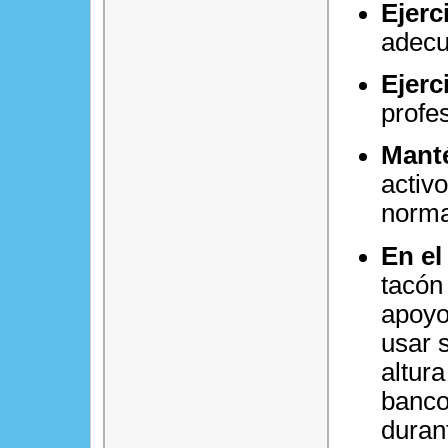
Ejerc
adecu
Ejerc
profes
Mant
activ
norma
En el
tacón
apoyo
usar 
altur
banco
duran