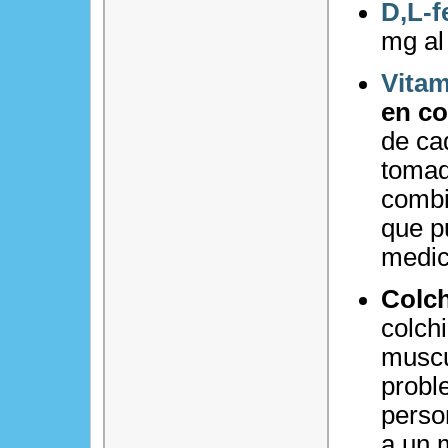
D,L-f
mg al
Vitam
en c
de ca
tomad
combi
que p
medic
Colch
colchi
muscu
probl
perso
a un 