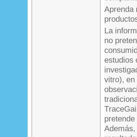
Aprenda 
producto
La infor
no prete
consumido
estudios 
investiga
vitro), en
observaci
tradicion
TraceGain
pretende 
Además, e