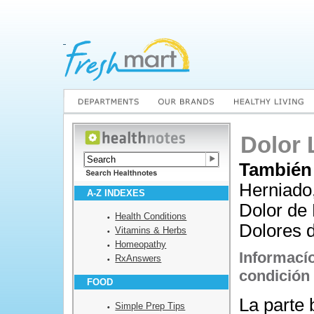
Dolor
También
Herniado,
A-Z INDEXES
Dolor de 
Health Conditions
Dolores d
Vitamins & Herbs
Homeopathy
Informací
RxAnswers
condición
FOOD
La parte 
Simple Prep Tips