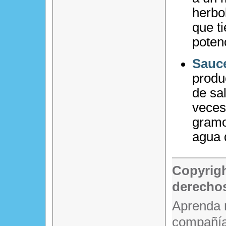
herbo
que t
poten
Sauc
produ
de sal
veces 
gramo
agua 
Copyrigh
derechos
Aprenda 
compañía