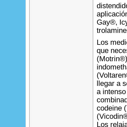
distendid
aplicació
Gay®, Icy
trolamine
Los medi
que neces
(Motrin®
indometha
(Voltaren
llegar a 
a intenso
combinad
codeine 
(Vicodin
Los relaj