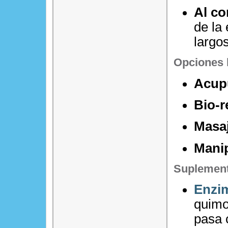
Al co
de la
largo
Opciones h
Acup
Bio-r
Masa
Manip
Suplement
Enzim
quimot
pasa 