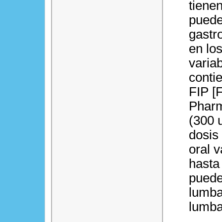
tiene
puede
gastr
en lo
varia
conti
FIP [
Pharm
(300 
dosis
oral 
hasta
puede
lumbar
lumba