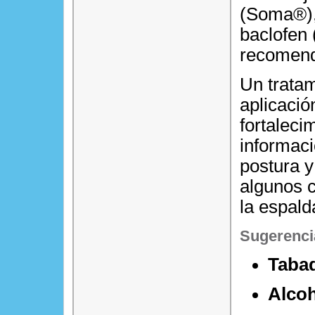
(Soma®), 
baclofen 
recomend
Un tratam
aplicació
fortalecim
informac
postura y
algunos 
la espald
Sugerenci
Taba
Alco