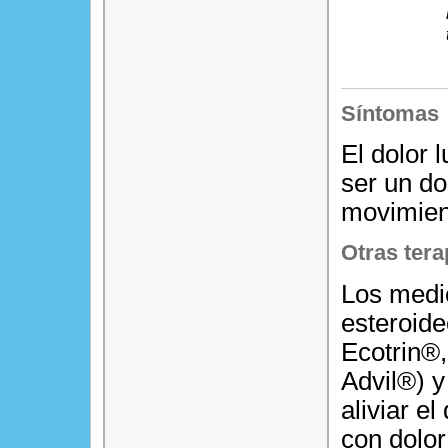
Síntomas
El dolor 
ser un d
movimien
Otras tera
Los medic
esteroid
Ecotrin®,
Advil®) 
aliviar e
con dolo