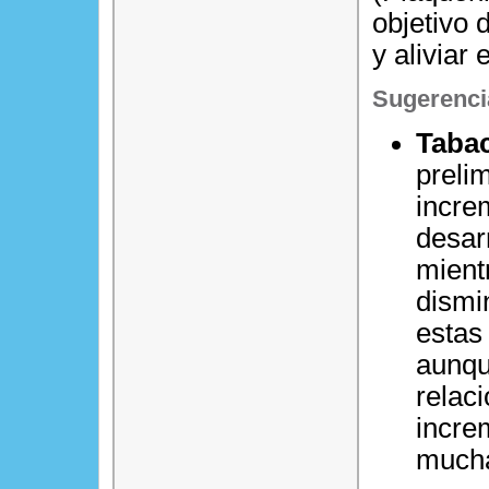
objetivo 
y aliviar 
Sugerenci
Tabac
preli
incre
desar
mient
dismi
estas 
aunqu
relac
incre
mucha