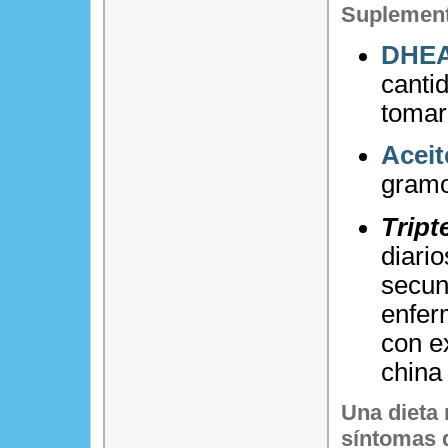
Suplement
DHE
canti
tomar
Aceit
gramo
Tript
diario
secun
enfer
con e
china
Una dieta
síntomas 