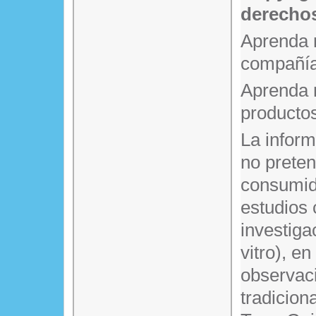
derechos
Aprenda 
compañía
Aprenda 
producto
La infor
no prete
consumido
estudios 
investiga
vitro), en
observaci
tradicion