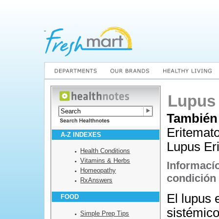
Lupus 
También
Eritemato
A-Z INDEXES
Lupus Er
Health Conditions
Vitamins & Herbs
Informací
Homeopathy
condición
RxAnswers
El lupus 
FOOD
sistémico
Simple Prep Tips