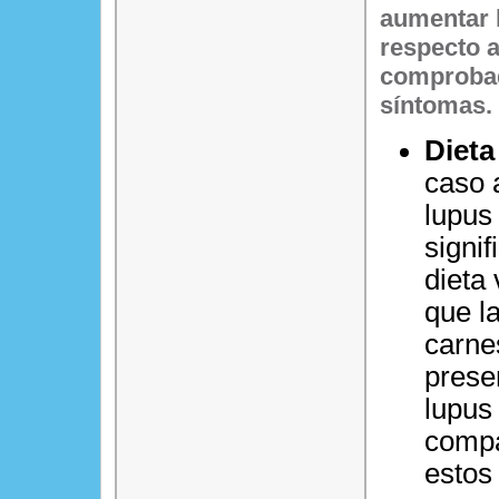
aumentar l
respecto a
comprobad
síntomas.
Dieta
caso 
lupus
signi
dieta
que l
carne
prese
lupus
compa
estos