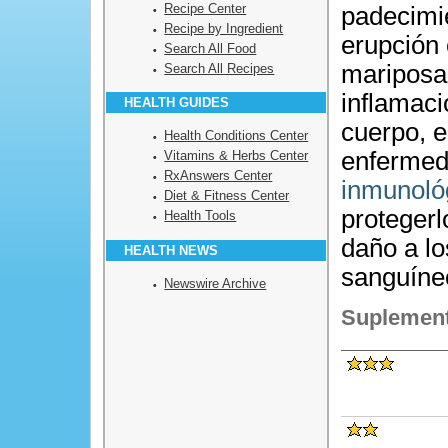
Recipe Center
padecimi
Recipe by Ingredient
erupción 
Search All Food
mariposa
Search All Recipes
inflamaci
HEALTH GUIDES
cuerpo, e
Health Conditions Center
enfermed
Vitamins & Herbs Center
RxAnswers Center
inmunoló
Diet & Fitness Center
proteger
Health Tools
daño a lo
HEALTH NEWS
sanguíne
Newswire Archive
Suplement