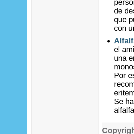
perso
de des
que p
con u
Alfal
el am
una e
monos
Por e
recom
erite
Se ha
alfalf
Copyrigh