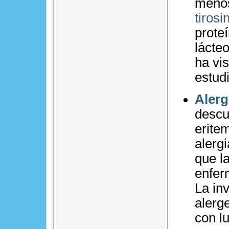
meno
tirosi
prote
lácte
ha vi
estud
Alerg
descu
erite
alergi
que l
enfer
La inv
alerg
con l