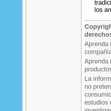
tradic
los an
Copyrigh
derechos
Aprenda 
compañía
Aprenda 
producto
La infor
no prete
consumido
estudios 
investiga