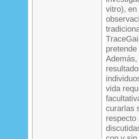
vitro), en
observaci
tradicion
TraceGain
pretende 
Además, e
resultado
individuo
vida requ
facultati
curarlas 
respecto
discutida
con y sin