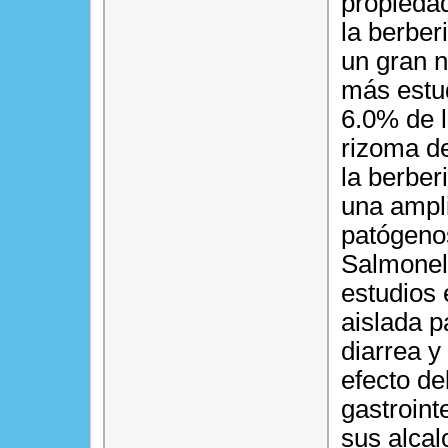
propiedad
la berber
un gran n
más estud
6.0% de l
rizoma del
la berber
una ampl
patógenos
Salmonell
estudios
aislada p
diarrea y
efecto de
gastroint
sus alcal