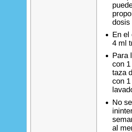
puede
propo
dosis
En el 
4 ml t
Para 
con 1
taza 
con 1
lavad
No se
inint
seman
al me