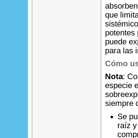
absorben 
que limit
sistémico
potentes 
puede exp
para las 
Cómo us
Nota
: Co
especie e
sobreexpl
siempre q
Se pu
raíz 
compr