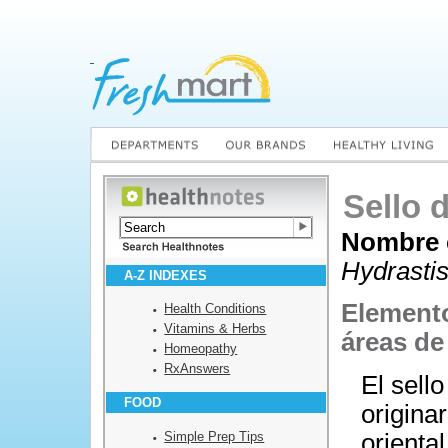
Sello 
Nombre c
Hydrasti
A-Z INDEXES
Elemento
Health Conditions
Vitamins & Herbs
áreas de
Homeopathy
RxAnswers
El sell
FOOD
origina
Simple Prep Tips
orienta