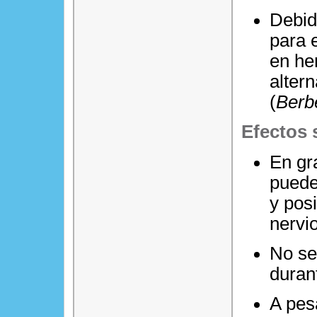
Debid
para 
en he
alter
(
Berb
Efectos 
En gr
puede
y pos
nervi
No se
duran
A pes