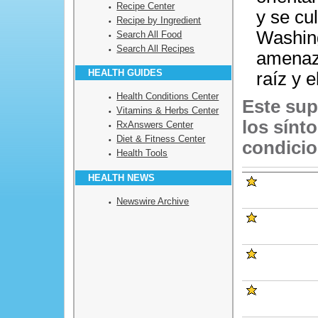
Recipe Center
y se cu
Recipe by Ingredient
Washing
Search All Food
Search All Recipes
amenaza
HEALTH GUIDES
raíz y 
Health Conditions Center
Este sup
Vitamins & Herbs Center
los sínt
RxAnswers Center
Diet & Fitness Center
condicio
Health Tools
HEALTH NEWS
Newswire Archive