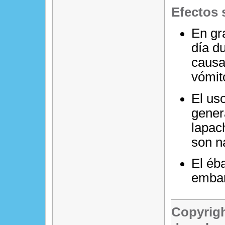
Efectos 
En gr
día d
causa
vómit
El us
gener
lapac
son n
El éb
embar
Copyrigh