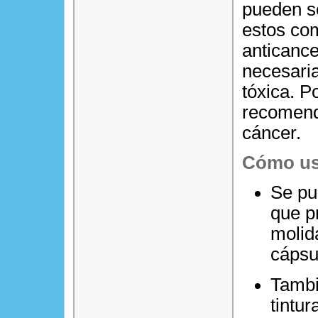
pueden s
estos co
anticance
necesaria
tóxica. P
recomend
cáncer.
Cómo us
Se pu
que p
molid
cápsul
Tambi
tintur