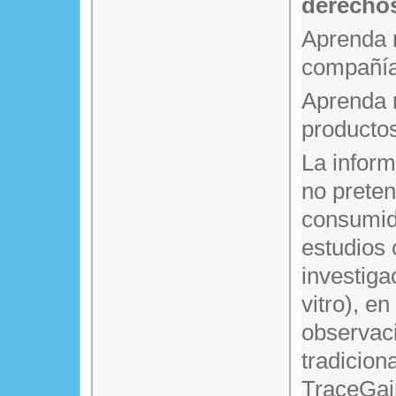
derechos
Aprenda 
compañía
Aprenda 
producto
La infor
no prete
consumido
estudios 
investiga
vitro), en
observaci
tradicion
TraceGain