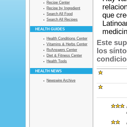
Recipe Center
relacio
Recipe by Ingredient
que cre
Search All Food
Search All Recipes
Latinoa
HEALTH GUIDES
medicin
Health Conditions Center
Este sup
Vitamins & Herbs Center
los sínt
RxAnswers Center
Diet & Fitness Center
condicio
Health Tools
HEALTH NEWS
Newswire Archive