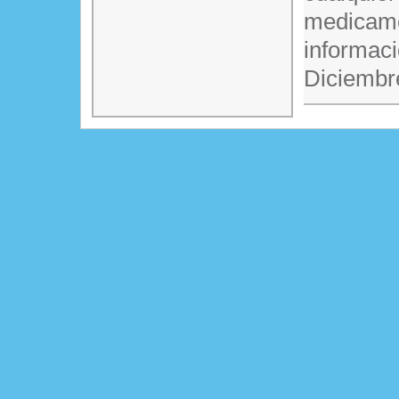
medicame
informaci
Diciembr