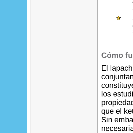
Cómo fu
El lapach
conjunta
constituy
los estud
propiedad
que el ke
Sin emba
necesaria