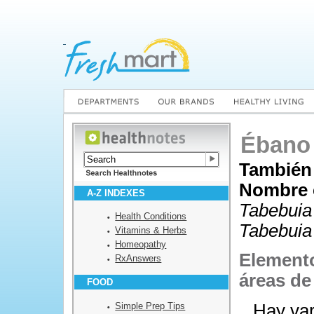
Ébano
También
Nombre c
A-Z INDEXES
Tabebuia
Health Conditions
Tabebuia
Vitamins & Herbs
Homeopathy
Elemento
RxAnswers
áreas de
FOOD
Simple Prep Tips
Hay var