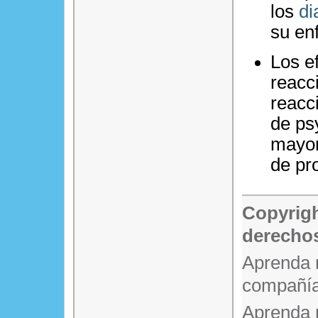
los
di
su en
Los e
reacc
reacc
de ps
mayor
de pr
Copyrigh
derechos
Aprenda 
compañía
Aprenda 