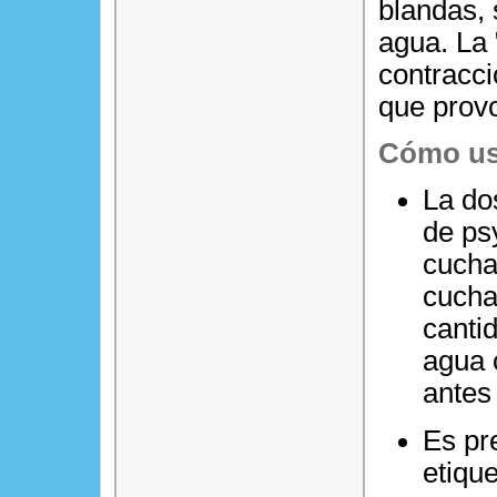
blandas, 
agua. La 
contracci
que provo
Cómo us
La do
de ps
cucha
cucha
canti
agua 
antes
Es pre
etiqu