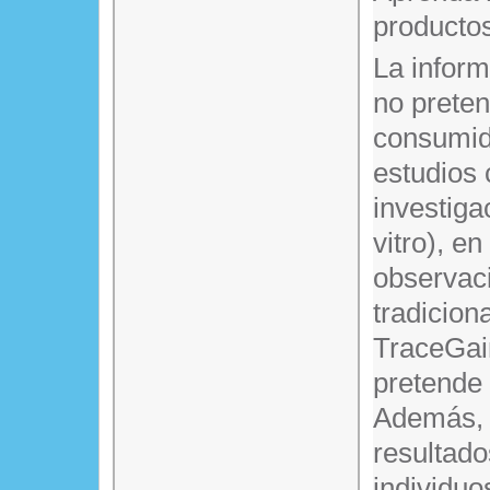
producto
La infor
no prete
consumido
estudios 
investiga
vitro), en
observaci
tradicion
TraceGain
pretende 
Además, e
resultado
individuo