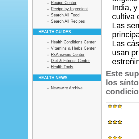
Recipe Center
India, y
Recipe by Ingredient
cultiva
Search All Food
Search All Recipes
Las sem
HEALTH GUIDES
princip
Las cás
Health Conditions Center
Vitamins & Herbs Center
usan pr
RxAnswers Center
estreñi
Diet & Fitness Center
Health Tools
Este sup
HEALTH NEWS
los sínt
Newswire Archive
condicio