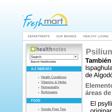
Psiliu
También
Ispaghula
A-Z INDEXES
de Algod
Health Conditions
Vitamins & Herbs
Elemento
Homeopathy
áreas de
RxAnswers
FOOD
El psyl
Simple Prep Tips
originar