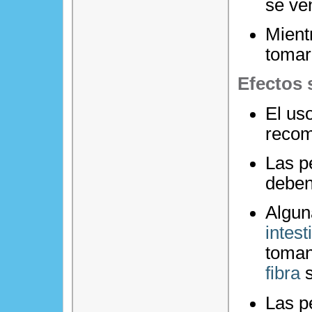
se ve
Mient
tomar
Efectos 
El us
recom
Las p
deben 
Algun
intest
toman
fibra
s
Las p