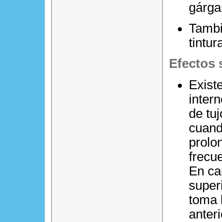
gárga
Tambi
tintur
Efectos 
Exist
intern
de tu
cuand
prolo
frecu
En ca
super
toma 
anter