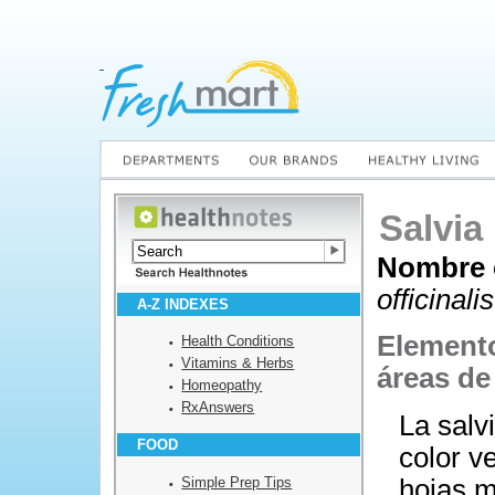
Salvia
Nombre c
officinalis
A-Z INDEXES
Elemento
Health Conditions
Vitamins & Herbs
áreas de
Homeopathy
RxAnswers
La salv
FOOD
color v
Simple Prep Tips
hojas m