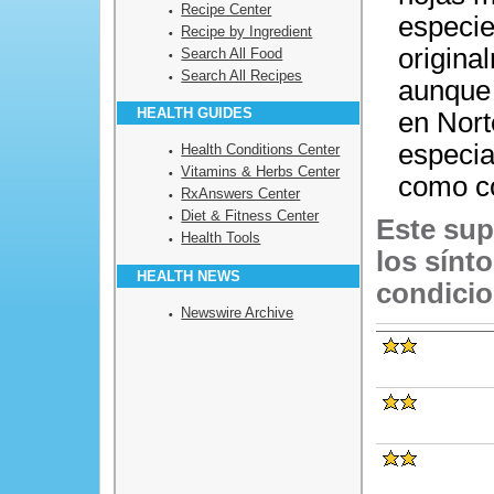
Recipe Center
especie
Recipe by Ingredient
origina
Search All Food
Search All Recipes
aunque 
HEALTH GUIDES
en Nort
especia
Health Conditions Center
Vitamins & Herbs Center
como co
RxAnswers Center
Diet & Fitness Center
Este sup
Health Tools
los sínt
HEALTH NEWS
condicio
Newswire Archive