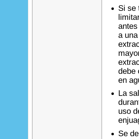
Si se
limita
antes
a una
extra
mayor
extrac
debe 
en ag
La sa
duran
uso d
enjua
Se deb