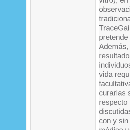
vitro), en
observaci
tradicion
TraceGain
pretende 
Además, e
resultado
individuo
vida requ
facultati
curarlas 
respecto
discutida
con y sin