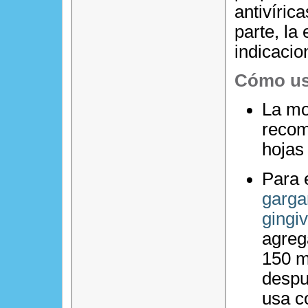
antivíric
parte, la 
indicacio
Cómo us
La mo
recom
hojas 
Para 
garga
gingiv
agreg
150 m
despu
usa c