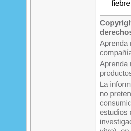
fiebre
Copyrigh
derechos
Aprenda 
compañía
Aprenda 
producto
La infor
no prete
consumido
estudios 
investiga