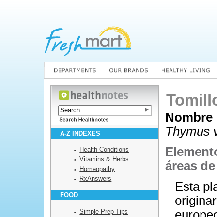
Tomill
Nombre c
Thymus v
A-Z INDEXES
Elemento
Health Conditions
Vitamins & Herbs
áreas de
Homeopathy
RxAnswers
Esta pl
FOOD
origina
Simple Prep Tips
europeo