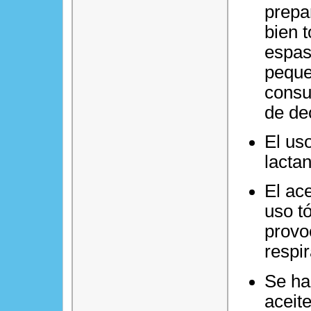
prepa
bien 
espas
peque
consul
de de
El us
lacta
El ac
uso t
provo
respir
Se ha
aceit