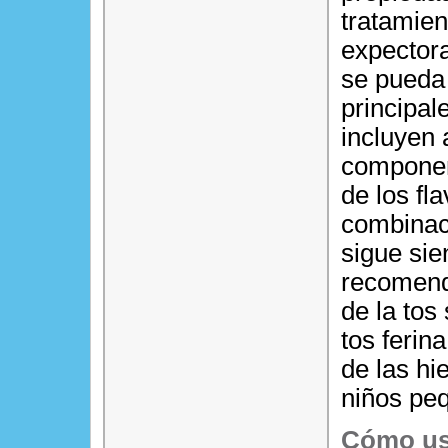
tratamien
expectora
se pueda
principal
incluyen 
componen
de los fl
combinaci
sigue sie
recomend
de la tos
tos ferin
de las hie
niños pe
Cómo us