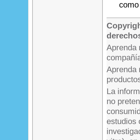
como 
Copyrigh
derechos
Aprenda 
compañía
Aprenda 
producto
La infor
no prete
consumido
estudios 
investiga