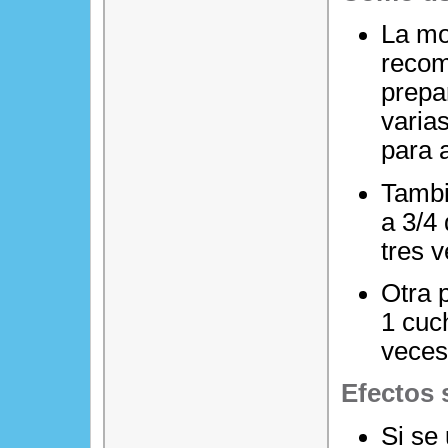
La mo
recom
prepa
varia
para a
Tambi
a 3/4 
tres v
Otra p
1 cuch
veces 
Efectos 
Si se