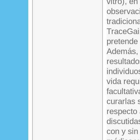
vitro), en
observaci
tradicion
TraceGain
pretende 
Además, e
resultado
individuo
vida requ
facultati
curarlas 
respecto
discutida
con y sin