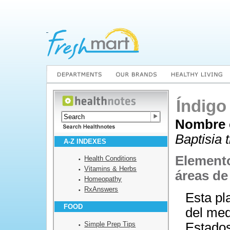
Índigo
Nombre c
Baptisia t
A-Z INDEXES
Elemento
Health Conditions
Vitamins & Herbs
áreas de
Homeopathy
RxAnswers
Esta pl
FOOD
del med
Simple Prep Tips
Estados