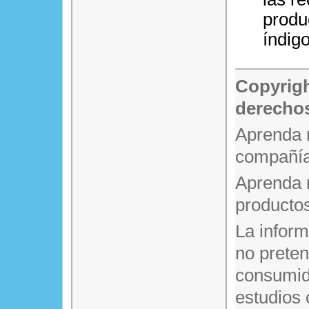
produ
índigo
Copyrigh
derechos
Aprenda 
compañía
Aprenda 
producto
La infor
no prete
consumido
estudios 