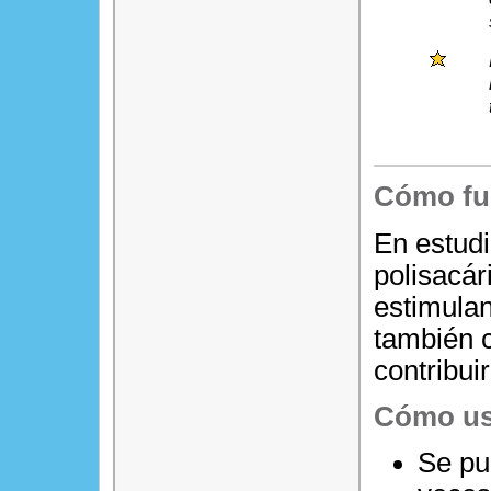
Cómo fu
En estudi
polisacár
estimulan
también c
contribui
Cómo us
Se pu