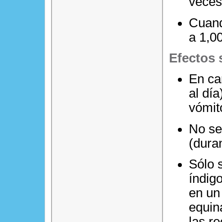
veces 
Cuand
a 1,0
Efectos 
En ca
al dí
vómit
No se
(dura
Sólo 
índig
en un
equin
las r