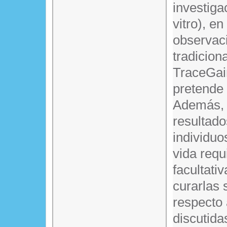
investiga
vitro), en
observaci
tradicion
TraceGain
pretende 
Además, e
resultado
individuo
vida requ
facultati
curarlas 
respecto
discutida