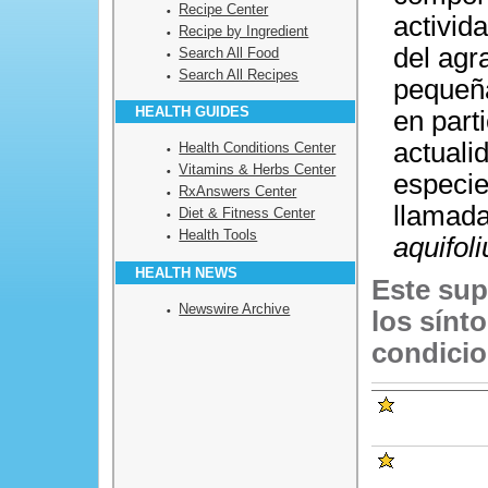
Recipe Center
activid
Recipe by Ingredient
del agr
Search All Food
Search All Recipes
pequeña
HEALTH GUIDES
en part
actuali
Health Conditions Center
Vitamins & Herbs Center
especie
RxAnswers Center
llamad
Diet & Fitness Center
Health Tools
aquifol
HEALTH NEWS
Este sup
Newswire Archive
los sínt
condicio