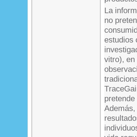
La infor
no prete
consumido
estudios 
investiga
vitro), en
observaci
tradicion
TraceGain
pretende 
Además, e
resultado
individuo