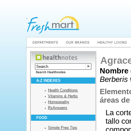
Agrace
Nombre c
Berberis 
A-Z INDEXES
Elemento
Health Conditions
Vitamins & Herbs
áreas de
Homeopathy
RxAnswers
La corte
FOOD
tallo co
Simple Prep Tips
compon