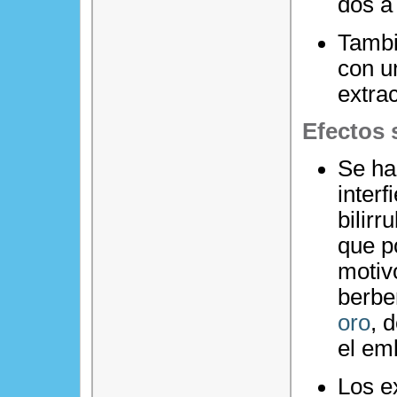
dos a 
Tambi
con u
extrac
Efectos 
Se ha
inter
bilirr
que po
motiv
berbe
oro
, 
el em
Los e