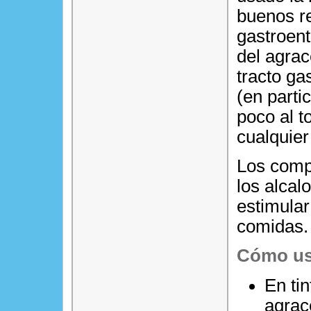
buenos re
gastroent
del agrac
tracto ga
(en parti
poco al t
cualquier
Los comp
los alca
estimular
comidas.
Cómo us
En ti
agrac