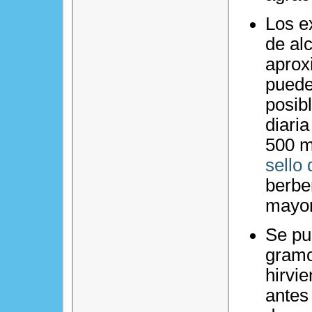
Los e
de al
aprox
puede
posibl
diari
500 m
sello 
berbe
mayor
Se pu
gramo
hirvi
antes