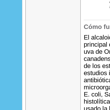
Cómo fu
El alcalo
principal
uva de Or
canadensi
de los es
estudios 
antibióti
microorg
E. coli, 
histolíti
usado la 