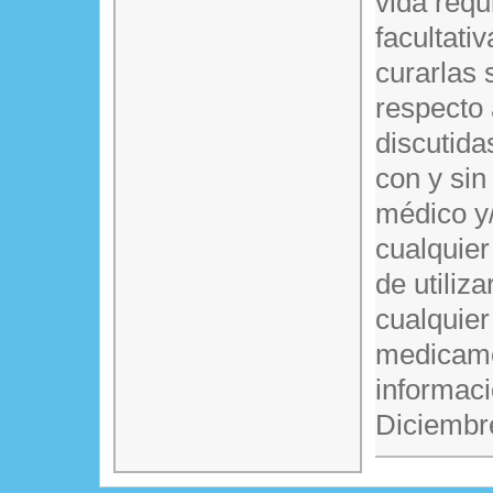
vida requ
facultati
curarlas 
respecto
discutida
con y sin
médico y/
cualquier
de utiliz
cualquier
medicame
informaci
Diciembr